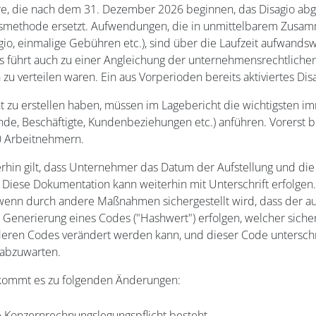
re, die nach dem 31. Dezember 2026 beginnen, das Disagio abge
zinsmethode ersetzt. Aufwendungen, die in unmittelbarem Zus
agio, einmalige Gebühren etc.), sind über die Laufzeit aufwands
es führt auch zu einer Angleichung der unternehmensrechtliche
u verteilen waren. Ein aus Vorperioden bereits aktiviertes Dis
 zu erstellen haben, müssen im Lagebericht die wichtigsten imm
e, Beschäftigte, Kundenbeziehungen etc.) anführen. Vorerst be
0 Arbeitnehmern.
erhin gilt, dass Unternehmer das Datum der Aufstellung und die 
iese Dokumentation kann weiterhin mit Unterschrift erfolgen. 
enn durch andere Maßnahmen sichergestellt wird, dass der aufg
Generierung eines Codes ("Hashwert") erfolgen, welcher sichers
eren Codes verändert werden kann, und dieser Code unterschr
 abzuwarten.
n kommt es zu folgenden Änderungen:
e Konzernrechnungslegungspflicht besteht,