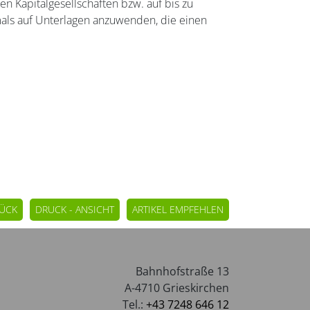
en Kapitalgesellschaften bzw. auf bis zu
als auf Unterlagen anzuwenden, die einen
ÜCK
DRUCK - ANSICHT
ARTIKEL EMPFEHLEN
Bahnhofstraße 13
A-4710 Grieskirchen
Tel.:
+43 7248 646 12