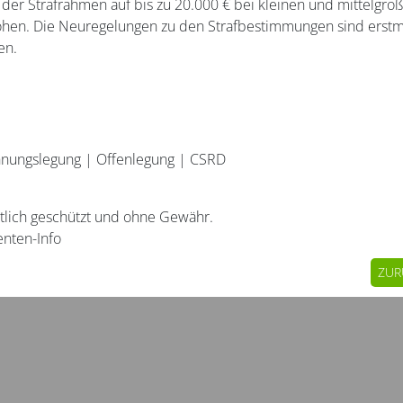
der Strafrahmen auf bis zu 20.000 € bei kleinen und mittelgroß
höhen. Die Neuregelungen zu den Strafbestimmungen sind erstm
en.
nungslegung
|
Offenlegung
|
CSRD
htlich geschützt und ohne Gewähr.
enten-Info
ZUR