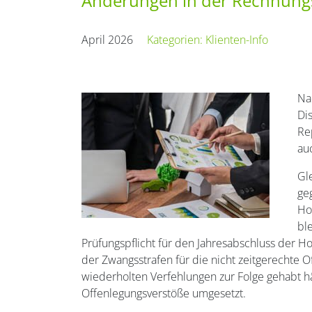
Änderungen in der Rechnungsl
April 2026
Kategorien:
Klienten-Info
Na
Di
Re
au
Gl
ge
Ho
ble
Prüfungspflicht für den Jahresabschluss der 
der Zwangsstrafen für die nicht zeitgerechte 
wiederholten Verfehlungen zur Folge gehabt h
Offenlegungsverstöße umgesetzt.