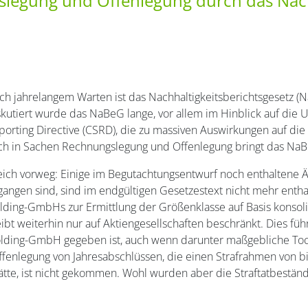
egung und Offenlegung durch das Nachha
ch jahrelangem Warten ist das Nachhaltigkeitsberichtsgesetz (N
skutiert wurde das NaBeG lange, vor allem im Hinblick auf die 
porting Directive (CSRD), die zu massiven Auswirkungen auf die 
ch in Sachen Rechnungslegung und Offenlegung bringt das NaB
eich vorweg: Einige im Begutachtungsentwurf noch enthaltene 
gangen sind, sind im endgültigen Gesetzestext nicht mehr entha
lding-GmbHs zur Ermittlung der Größenklasse auf Basis konsol
ibt weiterhin nur auf Aktiengesellschaften beschränkt. Dies führ
Holding-GmbH gegeben ist, auch wenn darunter maßgebliche To
Offenlegung von Jahresabschlüssen, die einen Strafrahmen von b
ätte, ist nicht gekommen. Wohl wurden aber die Straftatbestän