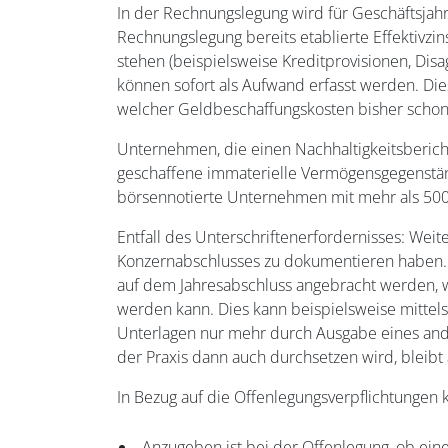
In der Rechnungslegung wird für Geschäftsjah
Rechnungslegung bereits etablierte Effektiv
stehen (beispielsweise Kreditprovisionen, Dis
können sofort als Aufwand erfasst werden. Di
welcher Geldbeschaffungskosten bisher schon z
Unternehmen, die einen Nachhaltigkeitsbericht
geschaffene immaterielle Vermögensgegenständ
börsennotierte Unternehmen mit mehr als 50
Entfall des Unterschriftenerfordernisses: Weit
Konzernabschlusses zu dokumentieren haben. D
auf dem Jahresabschluss angebracht werden, w
werden kann. Dies kann beispielsweise mittels 
Unterlagen nur mehr durch Ausgabe eines and
der Praxis dann auch durchsetzen wird, bleibt
In Bezug auf die Offenlegungsverpflichtunge
Anzugeben ist bei der Offenlegung, ob ein