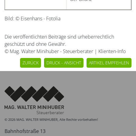
Bild: © Eisenhans - Fotolia
Die veröffentlichten Beiträge sind urheberrechtlich
geschützt und ohne Gewähr.
© Mag. Walter Minihuber - Steuerberater | Klienten-Info
ZURÜCK
DRUCK - ANSICHT
ARTIKEL EMPFEHLEN
© 2026 MAG. WALTER MINIHUBER, Alle Rechte vorbehalten!
Bahnhofstraße 13