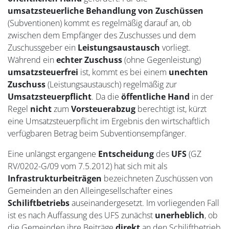
umsatzsteuerliche Behandlung von Zuschüssen
(Subventionen) kommt es regelmäßig darauf an, ob
zwischen dem Empfänger des Zuschusses und dem
Zuschussgeber ein
Leistungsaustausch
vorliegt.
Während ein
echter Zuschuss
(ohne Gegenleistung)
umsatzsteuerfrei
ist, kommt es bei einem
unechten
Zuschuss
(Leistungsaustausch) regelmäßig zur
Umsatzsteuerpflicht
. Da die
öffentliche Hand
in der
Regel
nicht
zum
Vorsteuerabzug
berechtigt ist, kürzt
eine Umsatzsteuerpflicht im Ergebnis den wirtschaftlich
verfügbaren Betrag beim Subventionsempfänger.
Eine unlängst ergangene
Entscheidung
des
UFS
(GZ
RV/0202-G/09 vom 7.5.2012) hat sich mit als
Infrastrukturbeiträgen
bezeichneten Zuschüssen von
Gemeinden an den Alleingesellschafter eines
Schiliftbetriebs
auseinandergesetzt. Im vorliegenden Fall
ist es nach Auffassung des UFS zunächst
unerheblich
, ob
die Gemeinden ihre Beiträge
direkt
an den Schiliftbetrieb