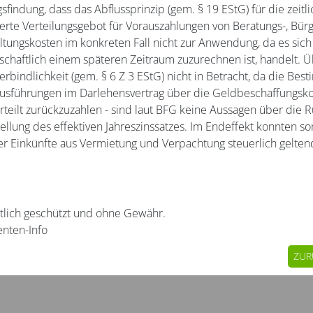
indung, dass das Abflussprinzip (gem. § 19 EStG) für die zei
te Verteilungsgebot für Vorauszahlungen von Beratungs-, Bürgsc
ltungskosten im konkreten Fall nicht zur Anwendung, da es sich
tschaftlich einem späteren Zeitraum zuzurechnen ist, handelt. 
rbindlichkeit (gem. § 6 Z 3 EStG) nicht in Betracht, da die Be
sführungen im Darlehensvertrag über die Geldbeschaffungskos
erteilt zurückzuzahlen - sind laut BFG keine Aussagen über di
ellung des effektiven Jahreszinssatzes. Im Endeffekt konnten s
r Einkünfte aus Vermietung und Verpachtung steuerlich gelte
htlich geschützt und ohne Gewähr.
enten-Info
ZUR