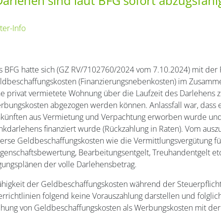
arlehen sind laut BFG sofort abzugsfähi
ter-Info
s BFG hatte sich (GZ RV/7102760/2024 vom 7.10.2024) mit der 
ldbeschaffungskosten (Finanzierungsnebenkosten) im Zusamme
ne privat vermietete Wohnung über die Laufzeit des Darlehens zu
rbungskosten abgezogen werden können. Anlassfall war, dass 
nkünften aus Vermietung und Verpachtung erworben wurde und 
nkdarlehens finanziert wurde (Rückzahlung in Raten). Vom aus
verse Geldbeschaffungskosten wie die Vermittlungsvergütung für
egenschaftsbewertung, Bearbeitungsentgelt, Treuhandentgelt et
lgungsplänen der volle Darlehensbetrag.
ähigkeit der Geldbeschaffungskosten während der Steuerpflicht
htlinien folgend keine Vorauszahlung darstellen und folglich 
chung von Geldbeschaffungskosten als Werbungskosten mit de