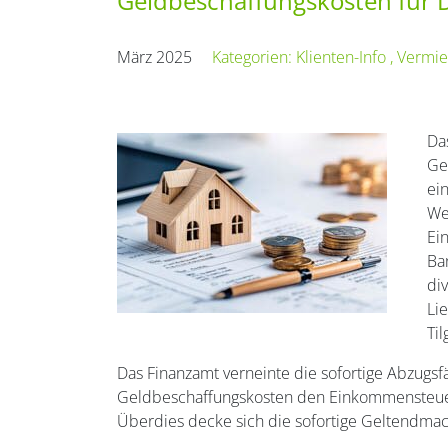
Geldbeschaffungskosten für D
März 2025
Kategorien:
Klienten-Info
,
Vermie
Da
Ge
ei
We
Ei
Ba
di
Li
Ti
Das Finanzamt verneinte die sofortige Abzugsf
Geldbeschaffungskosten den Einkommensteuerric
Überdies decke sich die sofortige Geltendma