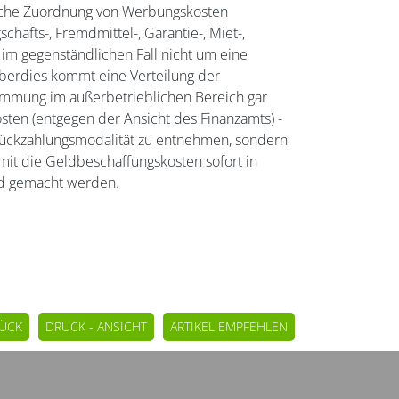
tliche Zuordnung von Werbungskosten
hafts-, Fremdmittel-, Garantie-, Miet-,
 im gegenständlichen Fall nicht um eine
Überdies kommt eine Verteilung der
stimmung im außerbetrieblichen Bereich gar
ten (entgegen der Ansicht des Finanzamts) -
e Rückzahlungsmodalität zu entnehmen, sondern
omit die Geldbeschaffungskosten sofort in
nd gemacht werden.
ÜCK
DRUCK - ANSICHT
ARTIKEL EMPFEHLEN