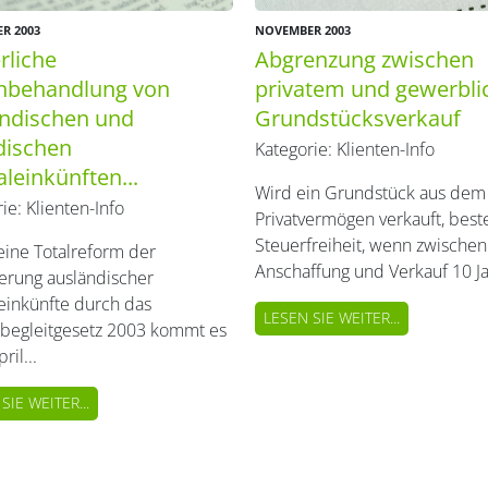
R 2003
NOVEMBER 2003
rliche
Abgrenzung zwischen
chbehandlung von
privatem und gewerbl
ändischen und
Grundstücksverkauf
dischen
Kategorie:
Klienten-Info
aleinkünften...
Wird ein Grundstück aus dem
rie:
Klienten-Info
Privatvermögen verkauft, best
Steuerfreiheit, wenn zwischen
eine Totalreform der
Anschaffung und Verkauf 10 Ja
erung ausländischer
leinkünfte durch das
LESEN SIE WEITER...
begleitgesetz 2003 kommt es
ril...
SIE WEITER...