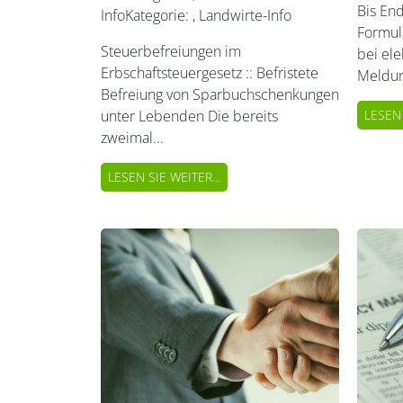
Bis End
Info
Kategorie:
,
Landwirte-Info
Formul
Steuerbefreiungen im
bei ele
Erbschaftsteuergesetz :: Befristete
Meldun
Befreiung von Sparbuchschenkungen
LESEN 
unter Lebenden Die bereits
zweimal...
LESEN SIE WEITER...