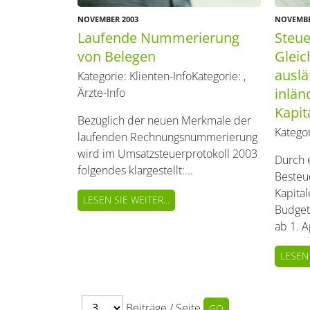
NOVEMBER 2003
NOVEMBE
Laufende Nummerierung
Steue
von Belegen
Glei
ausl
Kategorie:
Klienten-Info
Kategorie:
,
inlän
Ärzte-Info
Kapit
Bezüglich der neuen Merkmale der
Katego
laufenden Rechnungsnummerierung
wird im Umsatzsteuerprotokoll 2003
Durch 
folgendes klargestellt:...
Besteu
Kapita
LESEN SIE WEITER...
Budget
ab 1. Ap
LESEN 
Beiträge / Seite