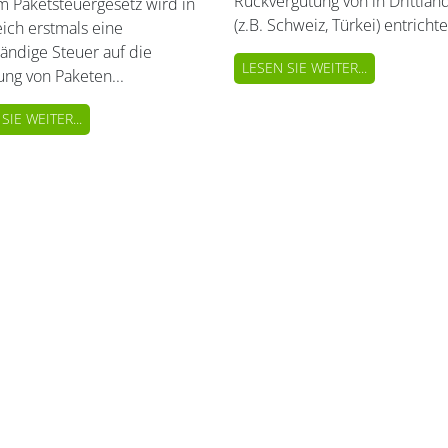
Rückvergütung von in Drittlän
m Paketsteuergesetz wird in
(z.B. Schweiz, Türkei) entrichte
ich erstmals eine
ändige Steuer auf die
LESEN SIE WEITER...
ung von Paketen...
SIE WEITER...