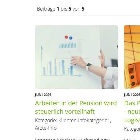
Beiträge
1
bis
5
von
5
JUNI 2026
JUNI 202
Arbeiten in der Pension wird
Das P
steuerlich vorteilhaft
- neu
Logi
Kategorie:
Klienten-Info
Kategorie:
,
Ärzte-Info
Katego