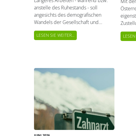
Längeres Arbeiten - während bzw.
Mit de
anstelle des Ruhestands - soll
Österre
angesichts des demografischen
eigenst
Wandels der Gesellschaft und...
Zustell
LESEN SIE WEITER...
LESEN 
JUNI 2026