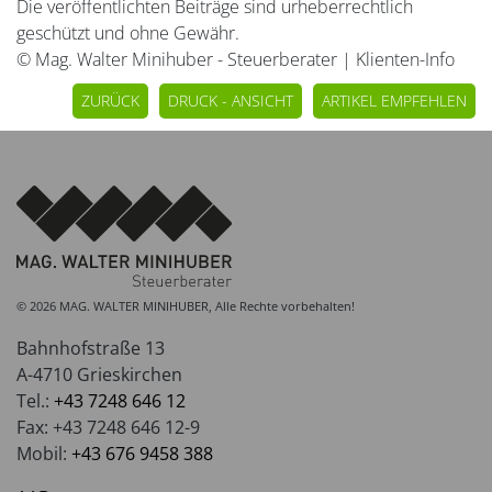
Die veröffentlichten Beiträge sind urheberrechtlich
geschützt und ohne Gewähr.
© Mag. Walter Minihuber - Steuerberater | Klienten-Info
ZURÜCK
DRUCK - ANSICHT
ARTIKEL EMPFEHLEN
© 2026 MAG. WALTER MINIHUBER, Alle Rechte vorbehalten!
Bahnhofstraße 13
A-4710 Grieskirchen
Tel.:
+43 7248 646 12
Fax: +43 7248 646 12-9
Mobil:
+43 676 9458 388