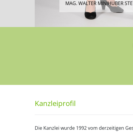
MAG. WALTER MINIHUBER ST
MAG. WALTER MINIHUBER STE
Kanzleiprofil
Die Kanzlei wurde 1992 vom derzeitigen Ges