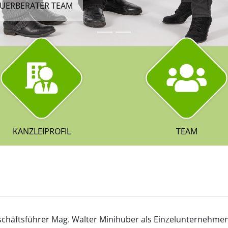
EUERBERATER TEAM
UERBERATER IN GRIESKIRCHEN
KANZLEIPROFIL
TEAM
chäftsführer Mag. Walter Minihuber als Einzelunternehmen 