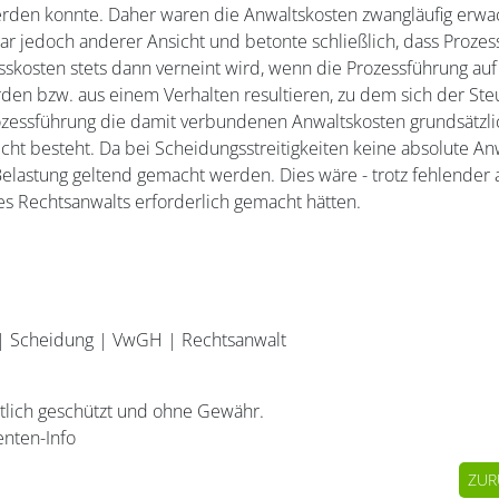
werden konnte. Daher waren die Anwaltskosten zwangläufig erw
r jedoch anderer Ansicht und betonte schließlich, dass Prozes
skosten stets dann verneint wird, wenn die Prozessführung auf
den bzw. aus einem Verhalten resultieren, zu dem sich der Steue
essführung die damit verbundenen Anwaltskosten grundsätzlic
cht besteht. Da bei Scheidungsstreitigkeiten keine absolute An
Belastung geltend gemacht werden. Dies wäre - trotz fehlender a
s Rechtsanwalts erforderlich gemacht hätten.
|
Scheidung
|
VwGH
|
Rechtsanwalt
htlich geschützt und ohne Gewähr.
enten-Info
ZUR