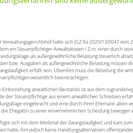
idungsverfahren sind keine außergewöhn
r Verwaltungsgerichtshof hatte sich (GZ Ra 2020/13/0047 vom 2
 dem ein Steuerpflichtiger Anwaltskosten i.Z.m. einer durch se
heidungsklage als außergewöhnliche Belastung steuerlich abse
sten bzw. Ausgaben als außergewöhnliche Belastung müssen die
ngsläufigkeit erfüllt sein. Überdies muss die Belastung die wirt
euerpflichtigen wesentlich beeinträchtigen.
e Einbeziehung anwaltlichen Beistands ist aus dem zugrundelie
tte der Steuerpflichtige aus einem anwaltlichen Schreiben erfah
idungsklage eingebracht und eine durch ihren Ehemann allein v
e die Ehegattin zu einer einvernehmlichen Scheidung bewogen
ftigte sich mit dem Merkmal der Zwangsläufigkeit und kam zum E
assen hatte, ihm jedoch keine Handlungsalternativen offenstande