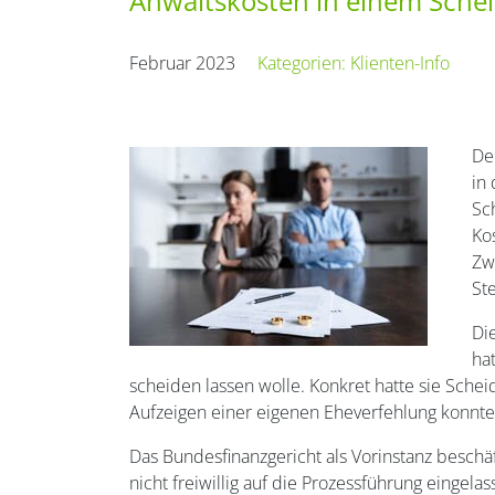
Anwaltskosten in einem Sche
Februar 2023
Kategorien:
Klienten-Info
De
in
Sc
Ko
Zwa
St
Di
ha
scheiden lassen wolle. Konkret hatte sie Sche
Aufzeigen einer eigenen Eheverfehlung konnt
Das Bundesfinanzgericht als Vorinstanz beschä
nicht freiwillig auf die Prozessführung eingel