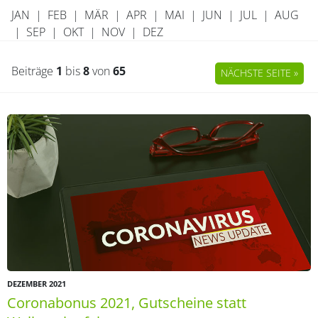
JAN
|
FEB
|
MÄR
|
APR
|
MAI
|
JUN
|
JUL
|
AUG
|
SEP
|
OKT
|
NOV
|
DEZ
Beiträge
1
bis
8
von
65
NÄCHSTE SEITE »
DEZEMBER 2021
Coronabonus 2021, Gutscheine statt