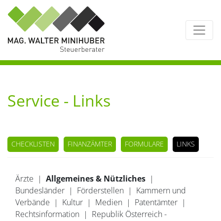
Service - Links
CHECKLISTEN
FINANZÄMTER
FORMULARE
LINKS
Ärzte
|
Allgemeines & Nützliches
|
Bundesländer
|
Förderstellen
|
Kammern und
Verbände
|
Kultur
|
Medien
|
Patentämter
|
Rechtsinformation
|
Republik Österreich -