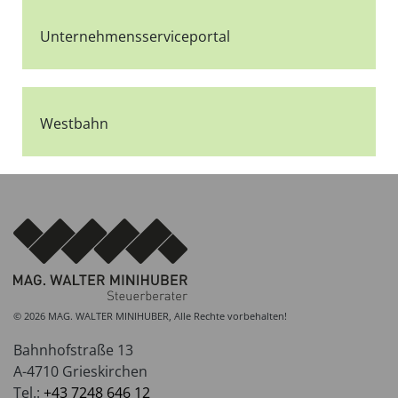
Unternehmensserviceportal
Westbahn
© 2026 MAG. WALTER MINIHUBER, Alle Rechte vorbehalten!
Bahnhofstraße 13
A-4710 Grieskirchen
Tel.:
+43 7248 646 12